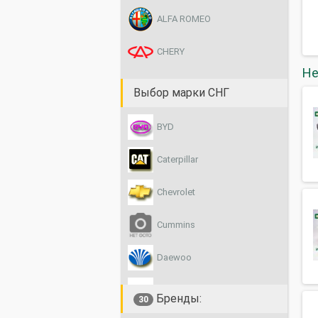
ALFA ROMEO
CHERY
Не
CHEVROLET
Выбор марки СНГ
CHRYSLER
BYD
CITROËN
Caterpillar
DAEWOO
Chevrolet
DAF
Cummins
FIAT
Daewoo
FORD
DAF
Бренды:
30
HONDA