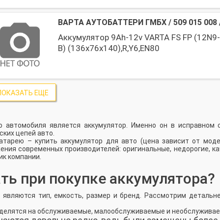
ВАРТА АУТОБАТТЕРИ ГМБХ
/
509 015 008
Аккумулятор 9Ah-12v VARTA FS FP (12N9-
B) (136x76x140),R,Y6,EN80
ПОКАЗАТЬ ЕЩЕ
 автомобиля является аккумулятор. Именно он в исправном 
ских цепей авто.
батарею –
купить аккумулятор для авто (цена
зависит от моде
жения современных производителей: оригинальные, недорогие, к
к компании.
ть при покупке аккумулятора?
о
являются тип, емкость, размер и бренд. Рассмотрим детальн
и делятся на обслуживаемые, малообслуживаемые и необслужива