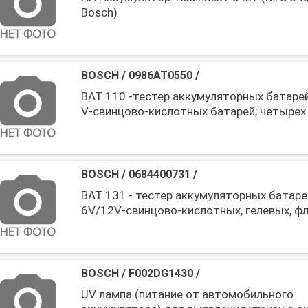
Bosch)
BOSCH
/
0986AT0550
/
BAT 110 -тестер аккумуляторных батарей
V-свинцово-кислотных батарей; четырех 
Bosch)
BOSCH
/
0684400731
/
BAT 131 - тестер аккумуляторных батаре
6V/12V-свинцово-кислотных, гелевых, фл
во Bosch)
BOSCH
/
F002DG1430
/
UV лампа (питание от автомобильного