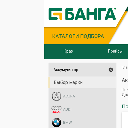
КАТАЛОГИ ПОДБОРА
Краз
Прайсы
Гла

Аккумулятор
Ак
Выбор марки
По
Дл
ACURA
По
AUDI
BMW