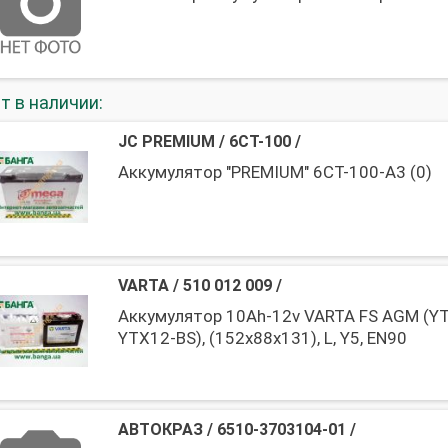
т в наличии:
JC PREMIUM
/
6СТ-100
/
Аккумулятор "PREMIUM" 6СТ-100-А3 (0)
VARTA
/
510 012 009
/
Аккумулятор 10Ah-12v VARTA FS AGM (YT
YTX12-BS), (152x88x131), L, Y5, EN90
АВТОКРАЗ
/
6510-3703104-01
/