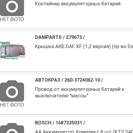
Контейнер аккумуляторных батарей
DANIPARTS
/
279673
/
Крышка АКБ DAF XF (1,2 версия) (пр-во Da
АВТОКРАЗ
/
260-3724062-10
/
Провод от аккумуляторных батарей к
выключателю "массы"
BOSCH
/
1687335031
/
AA Аккумулятор. Комплект 8 шт (KTS 340