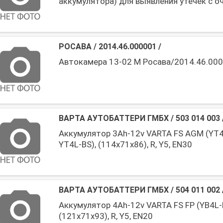
аккумулятора) для выявления утечек с о
(пр-во Bosch)
РОСАВА
/
2014.46.000001
/
Автокамера 13-02 М Росава/2014.46.00
ВАРТА АУТОБАТТЕРИ ГМБХ
/
503 014 003
Аккумулятор 3Ah-12v VARTA FS AGM (YT4
YT4L-BS), (114x71x86), R, Y5, EN30
ВАРТА АУТОБАТТЕРИ ГМБХ
/
504 011 002
Аккумулятор 4Ah-12v VARTA FS FP (YB4L-
(121x71x93), R, Y5, EN20