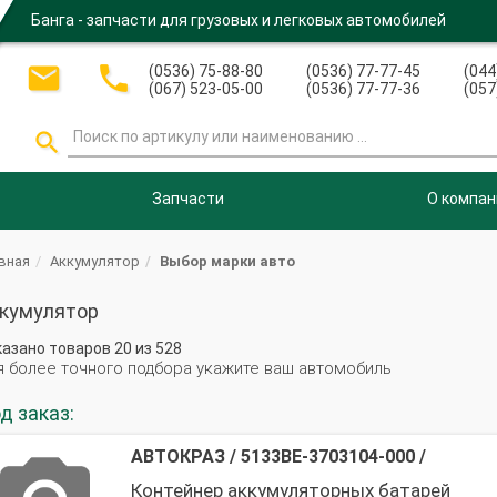
Банга - запчасти для грузовых и легковых автомобилей


(0536) 75-88-80
(0536) 77-77-45
(044
(067) 523-05-00
(0536) 77-77-36
(057

Запчасти
О компан
вная
Аккумулятор
Выбор марки авто
кумулятор
казано товаров
20
из
528
я более точного подбора укажите ваш автомобиль
д заказ:
АВТОКРАЗ
/
5133ВЕ-3703104-000
/
Контейнер аккумуляторных батарей