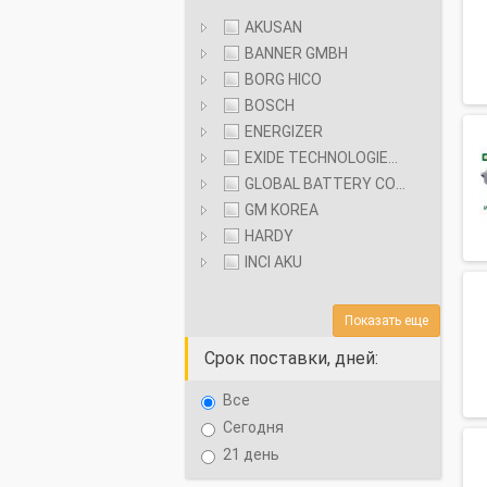
DongFeng
AKUSAN
HYUNDAI
BANNER GMBH
FAW
BORG HICO
ISUZU
BOSCH
Foton
ENERGIZER
IVECO
Geely
EXIDE TECHNOLOGIES S.A.
GLOBAL BATTERY CO LTD.
KIA
Great Wall
GM KOREA
HARDY
LEXUS
HOWO
INCI AKU
MAN
HSW
Показать еще
MAZDA
Срок поставки, дней:
Hyundai
MERCEDES-BENZ
Все
Ikarus
Сегодня
MINI
21 день
IVECO