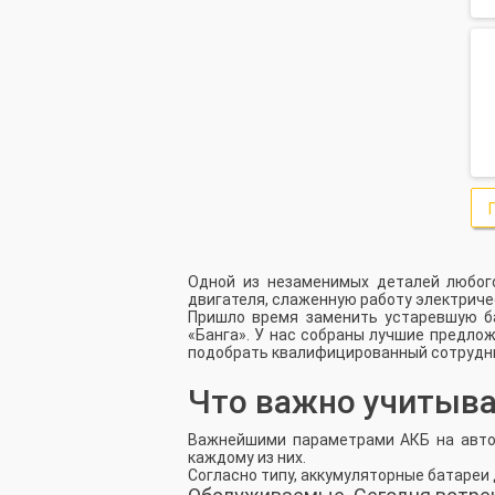
ТМЗ
Тонар
УАЗ
УМЗ
УралАЗ
ЧМЗАП
Одной из незаменимых деталей любого
двигателя, слаженную работу электриче
Пришло время заменить устаревшую 
ЧТЗ
«Банга». У нас собраны лучшие предло
подобрать квалифицированный сотрудни
ЮМЗ
Что важно учитыва
ЯЗДА
Важнейшими параметрами
АКБ на авт
каждому из них.
Согласно типу, аккумуляторные батаре
ЯМЗ