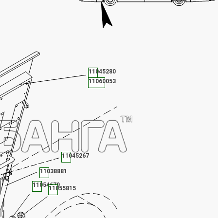
11045280
11060053
11045267
11038881
11054679
11055815