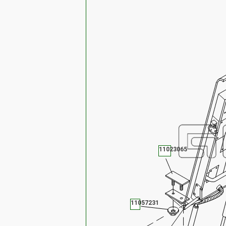
11023065
11057231