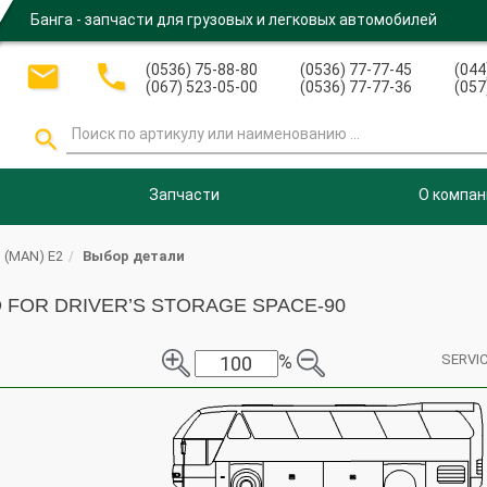
Банга - запчасти для грузовых и легковых автомобилей


(0536) 75-88-80
(0536) 77-77-45
(044
(067) 523-05-00
(0536) 77-77-36
(057

Запчасти
О компан
 (MAN) E2
Выбор детали
LID FOR DRIVER’S STORAGE SPACE-90
%
SERVIC