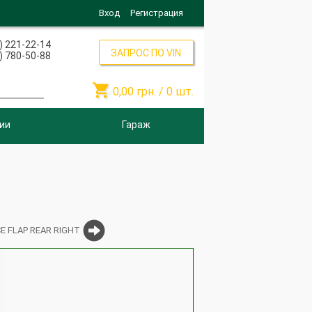
Вход
Регистрация
) 221-22-14
ЗАПРОС ПО VIN
) 780-50-88

0,00
грн. /
0
шт.
ии
Гараж
E FLAP REAR RIGHT