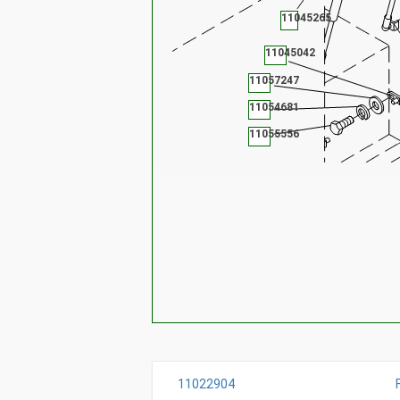
11045265
11045042
11057247
11054681
11055556
11022904