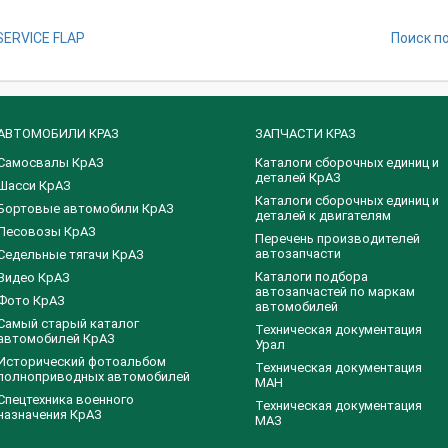
SERVICE FLAP
Поиск п
АВТОМОБИЛИ КРАЗ
ЗАПЧАСТИ КРАЗ
Самосвалы КрАЗ
Каталоги сборочных единиц и
деталей КрАЗ
Шасси КрАЗ
​Каталоги сборочных единиц и
Бортовые автомобили КрАЗ
деталей к двигателям
Лесовозы КрАЗ
Перечень производителей
автозапчасти
Седельные тягачи КрАЗ
Каталоги подбора
Видео КрАЗ
автозапчастей по маркам
Фото КрАЗ
автомобилей
Самый старый каталог
Техническая документация
автомобилей КрАЗ
Урал
Исторический фотоальбом
Техническая документация
полноприводных автомобилей
МАН
Спецтехника военного
Техническая документация
назначения КрАЗ
МАЗ