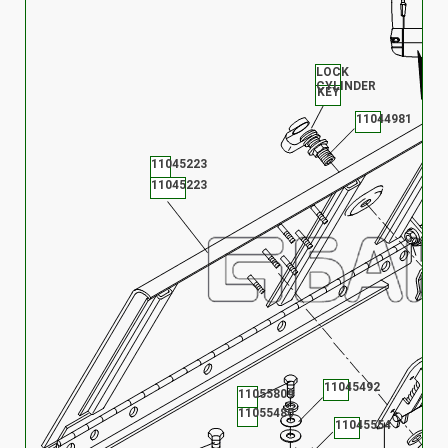
LOCK
CYLINDER
KEY
11044981
11045223
11045223
11045492
11055809
11055480
11045554