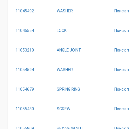
11045492
WASHER
Поиск 
11045554
LOCK
Поиск 
11053210
ANGLE JOINT
Поиск 
11054594
WASHER
Поиск 
11054679
SPRING RING
Поиск 
11055480
SCREW
Поиск 
11055809
HEXAGON NUT
Поиск 