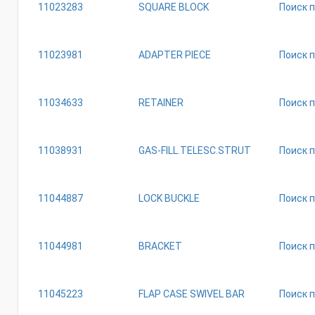
11023283
SQUARE BLOCK
Поиск 
11023981
ADAPTER PIECE
Поиск 
11034633
RETAINER
Поиск 
11038931
GAS-FILL.TELESC.STRUT
Поиск 
11044887
LOCK BUCKLE
Поиск 
11044981
BRACKET
Поиск 
11045223
FLAP CASE SWIVEL BAR
Поиск 