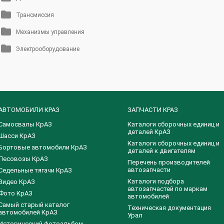
Трансмиссия
Механизмы управления
Электрооборудование
АВТОМОБИЛИ КРАЗ
ЗАПЧАСТИ КРАЗ
Самосвалы КрАЗ
Каталоги сборочных единиц и
деталей КрАЗ
Шасси КрАЗ
​Каталоги сборочных единиц и
Бортовые автомобили КрАЗ
деталей к двигателям
Лесовозы КрАЗ
Перечень производителей
автозапчасти
Седельные тягачи КрАЗ
Каталоги подбора
Видео КрАЗ
автозапчастей по маркам
Фото КрАЗ
автомобилей
Самый старый каталог
Техническая документация
автомобилей КрАЗ
Урал
Исторический фотоальбом