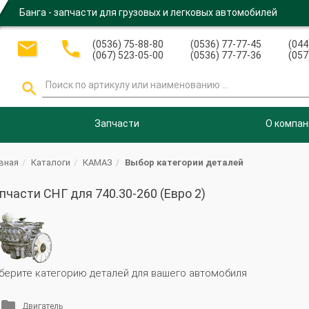
Банга - запчасти для грузовых и легковых автомобилей


(0536) 75-88-80
(0536) 77-77-45
(044
(067) 523-05-00
(0536) 77-77-36
(057

Запчасти
О компан
вная
Каталоги
КАМАЗ
Выбор категории деталей
пчасти СНГ для 740.30-260 (Евро 2)
берите категорию деталей для вашего автомобиля
Двигатель