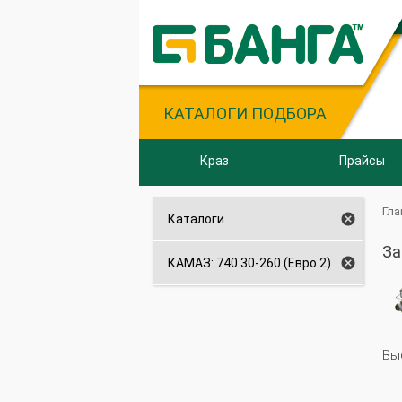
КАТАЛОГИ ПОДБОРА
Краз
Прайсы
Гла

Каталоги
За

КАМАЗ: 740.30-260 (Евро 2)
Вы