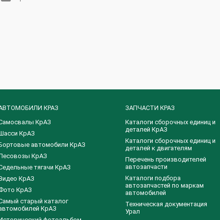
АВТОМОБИЛИ КРАЗ
ЗАПЧАСТИ КРАЗ
Самосвалы КрАЗ
Каталоги сборочных единиц и
деталей КрАЗ
Шасси КрАЗ
​Каталоги сборочных единиц и
Бортовые автомобили КрАЗ
деталей к двигателям
Лесовозы КрАЗ
Перечень производителей
автозапчасти
Седельные тягачи КрАЗ
Каталоги подбора
Видео КрАЗ
автозапчастей по маркам
Фото КрАЗ
автомобилей
Самый старый каталог
Техническая документация
автомобилей КрАЗ
Урал
Исторический фотоальбом