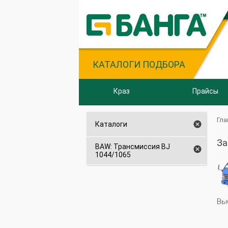
КАТАЛОГИ ПОДБОРА
Краз
Прайсы
Гла

Каталоги
За
BAW: Трансмиссия BJ

1044/1065
Вы