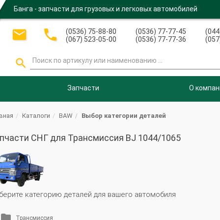
Банга - запчасти для грузовых и легковых автомобилей


(0536) 75-88-80
(0536) 77-77-45
(044
(067) 523-05-00
(0536) 77-77-36
(057

Запчасти
О компан
вная
Каталоги
BAW
Выбор категории деталей
пчасти СНГ для Трансмиссия BJ 1044/1065
берите категорию деталей для вашего автомобиля
Трансмиссия