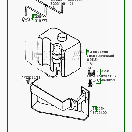
5208110-
01
А
5320-
1310277
Омыватель
электрический
ОЭ5,5-
1,6-
24-
853548
1
ЕИГА.458247.009
1/33035/11
1/60438/21
53205-
5208400