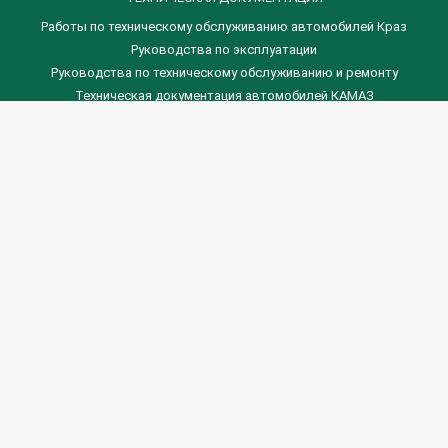
Работы по техническому обслуживанию автомобилей Краз
Руководства по эксплуатации
Руководства по техническому обслуживанию и ремонту
Техническая документация автомобилей КАМАЗ
Техническая документация автомобилей ГАЗ
Техническая документация ЗИЛ
Дизельные двигателя Венчай
(0536) 75-88-80 | (067) 523-05-00
(0536) 77-77-45 | (0536) 77-77-36
(044) 221-22-14 | (057) 780-50-88



Banga.ua
© 2026 г.
Все права защищены.