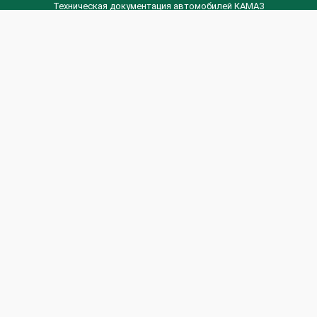
Техническая документация автомобилей КАМАЗ
Техническая документация автомобилей ГАЗ
Техническая документация ЗИЛ
Дизельные двигателя Венчай
(0536) 75-88-80 | (067) 523-05-00
(0536) 77-77-45 | (0536) 77-77-36
(044) 221-22-14 | (057) 780-50-88



Banga.ua
© 2026 г.
Все права защищены.