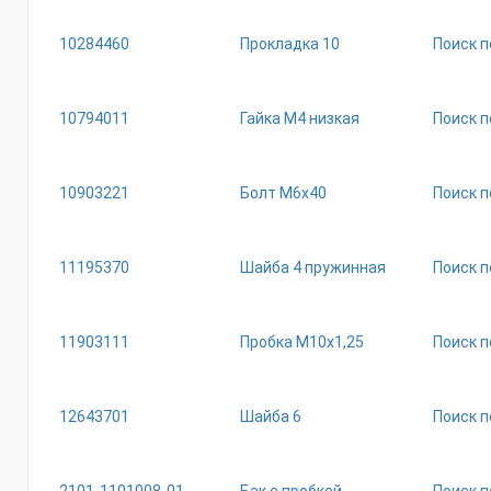
10284460
Прокладка 10
Поиск п
10794011
Гайка М4 низкая
Поиск п
10903221
Болт М6х40
Поиск п
11195370
Шайба 4 пружинная
Поиск п
11903111
Пробка М10х1,25
Поиск п
12643701
Шайба 6
Поиск п