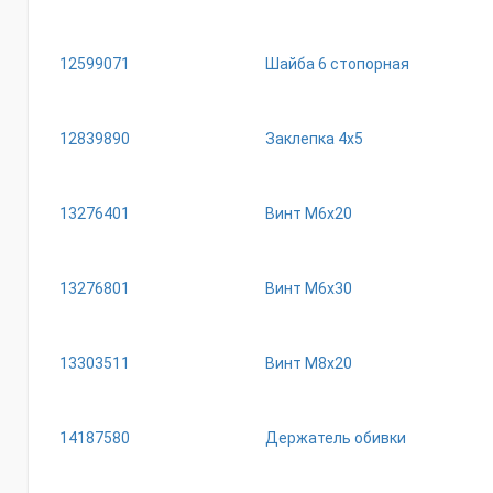
12599071
Шайба 6 стопорная
12839890
Заклепка 4х5
13276401
Винт М6х20
13276801
Винт М6х30
13303511
Винт М8х20
14187580
Держатель обивки