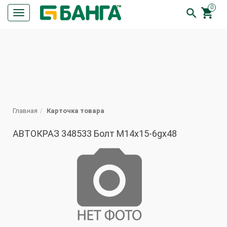
0


Кнопка
меню
ПОИСК
Главная
Карточка товара
АВТОКРАЗ 348533 Болт М14х15-6gх48