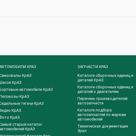
АВТОМОБИЛИ КРАЗ
ЗАПЧАСТИ КРАЗ
Самосвалы КрАЗ
Каталоги сборочных единиц и
деталей КрАЗ
Шасси КрАЗ
​Каталоги сборочных единиц и
Бортовые автомобили КрАЗ
деталей к двигателям
Лесовозы КрАЗ
Перечень производителей
автозапчасти
Седельные тягачи КрАЗ
Каталоги подбора
Видео КрАЗ
автозапчастей по маркам
Фото КрАЗ
автомобилей
Самый старый каталог
Техническая документация
автомобилей КрАЗ
Урал
Исторический фотоальбом