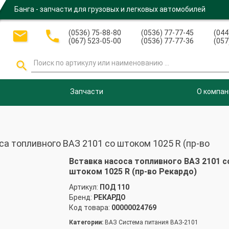
Банга - запчасти для грузовых и легковых автомобилей


(0536) 75-88-80
(0536) 77-77-45
(044
(067) 523-05-00
(0536) 77-77-36
(057

Запчасти
О компан
а топливного ВАЗ 2101 со штоком 1025 R (пр-во
Вставка насоса топливного ВАЗ 2101 с
штоком 1025 R (пр-во Рекардо)
Артикул:
ПОД 110
Бренд:
РЕКАРДО
Код товара:
00000024769
Категории:
ВАЗ Система питания ВАЗ-2101