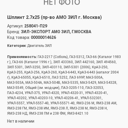
Шплинт 2.7x25 (пр-во АМО ЗИЛ г. Москва)
Артикул:
258041-П29
Бренд:
ЗИЛ-ЭКСПОРТ АМО ЗИЛ, Г.МОСКВА
Код товара:
00000014626
Категории:
Двигатель ЗИЛ
Применяемость:
ГАЗ-2217 (Соболь), ГАЗ-5312, ГАЗ-66 (Каталог 1983
г.), ГАЗ-66 (Каталог 1996 г.), ЗИЛ 433360, ЗИЛ 442160, ЗИЛ 494560,
ЗИЛ 5301, ЗИЛ-3250, ЗИЛ-433110, ЗИЛ-5301 (2006), КрАЗ-250,
КрАЗ-255, КрАЗ-256, КрАЗ-260, КрАЗ-6443, КрАЗ-6443 (каталог 2004
г), КрАЗ-65055, КрАЗ-6510, ЛАЗ 5252, ЛАЗ 699Р, МАЗ-500А,
МАЗ-503А, МАЗ-504А, МАЗ-504В, МАЗ-5335, МАЗ-5429, МАЗ-54328,
МАЗ-5549, Общий (см. мод-ции), ПАЗ-3205-110, ПАЗ-32053,
ПАЗ-4234, УРАЛ-375, УРАЛ-4320, УРАЛ-4320-31, УРАЛ-4320-41,
УРАЛ-43202, УРАЛ-43203-10, УРАЛ-43206-41, УРАЛ-532301,
УРАЛ-5557, УРАЛ-5557-40, УРАЛ-55571-40, ЯМЗ-236 М, ЯМЗ-238 АМ,
ЯМЗ-238 ГМ, ЯМЗ-238 ИМ, ЯМЗ-238 Л, ЯМЗ-238 М, ЯМЗ-238 Н,
ЯМЗ-238 НД, ЯМЗ-238 ПМ и 238 ФМ, ЯМЗ-8421.10
Нет в наличии