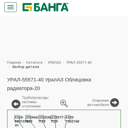
Кнопка
меню
ПОИСК
Главная
Каталоги
УРАЛАЗ
УРАЛ-55571-40
Выбор детали
УРАЛ-55571-40 УралАЗ Облицовка
радиатора-20
Трубопроводы
Оперение
системы
автомобиля
отопления
кабины
%
4320-
250464-
252036-
220077-
4320-
8401010-
П29
П29
П29
1302168
01