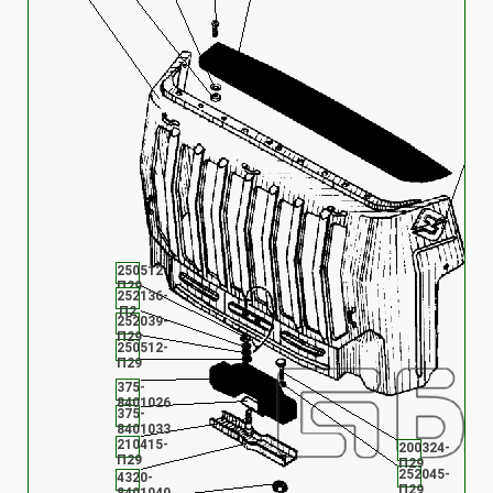
250512-
П29
252136-
П2
252039-
П29
250512-
П29
375-
8401026
375-
8401033
210415-
200324-
П29
П29
252045-
4320-
П29