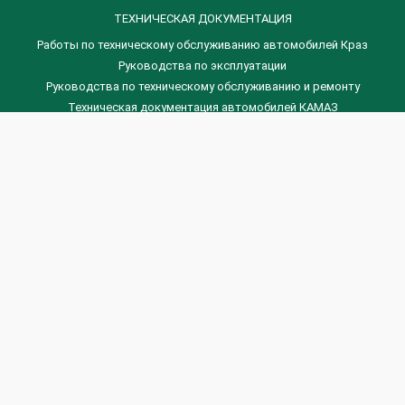
ТЕХНИЧЕСКАЯ ДОКУМЕНТАЦИЯ
Работы по техническому обслуживанию автомобилей Краз
Руководства по эксплуатации
Руководства по техническому обслуживанию и ремонту
Техническая документация автомобилей КАМАЗ
Техническая документация автомобилей ГАЗ
Техническая документация ЗИЛ
Дизельные двигателя Венчай
(0536) 75-88-80 | (067) 523-05-00
(0536) 77-77-45 | (0536) 77-77-36
(044) 221-22-14 | (057) 780-50-88



Banga.ua
© 2026 г.
Все права защищены.