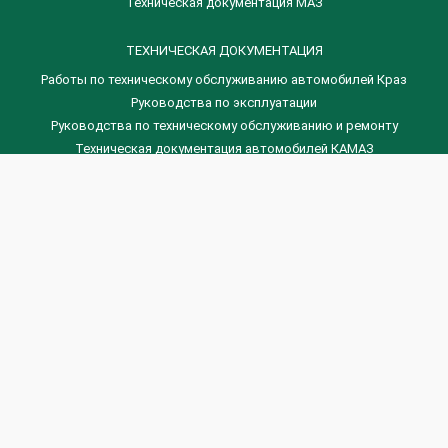
Техническая документация МАЗ
ТЕХНИЧЕСКАЯ ДОКУМЕНТАЦИЯ
Работы по техническому обслуживанию автомобилей Краз
Руководства по эксплуатации
Руководства по техническому обслуживанию и ремонту
Техническая документация автомобилей КАМАЗ
Техническая документация автомобилей ГАЗ
Техническая документация ЗИЛ
Дизельные двигателя Венчай
(0536) 75-88-80 | (067) 523-05-00
(0536) 77-77-45 | (0536) 77-77-36
(044) 221-22-14 | (057) 780-50-88



Banga.ua
© 2026 г.
Все права защищены.