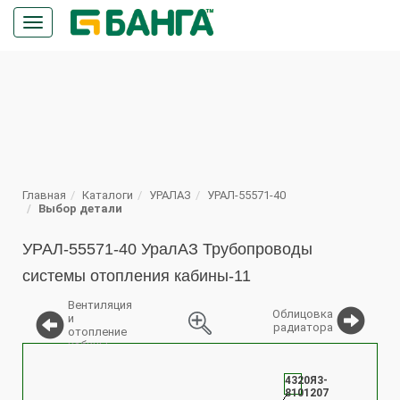
Кнопка
меню
ПОИСК
Главная
Каталоги
УРАЛАЗ
УРАЛ-55571-40
Выбор детали
УРАЛ-55571-40 УралАЗ Трубопроводы
системы отопления кабины-11
Вентиляция
Облицовка
и
радиатора
отопление
кабины
%
4320Я3-
8101207