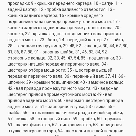
прокладки; 9 - крышка переднего картера; 10 - сапун; 11 -
задний картер; 12 - пробка заливного отверстия; 13 -
крышка заднего картера; 16 - крышка среднего
подшипника вала привода промежуточного моста; 17 -
крышка заднего подшипника промежуточного вала; 20 -
крышка; 22 - крышка заднего подшипника вала привода
заднего моста; 23 - болт; 24 - передний картер; 27 - гайка;
28 - тарельчатая пружина; 29, 48, 52 - фланцы; 30, 44, 67, 80,
81, 86, 87, 88, 91 - опорная шайба; 31, 46, 83, 84, 92 -
стопорные кольца; 32, 38, 45, 47, 54, 85 - подшипники; 33 -
шестерня низшей передачи первичного вала; 34 -
шестерня отбора мощности; 35 - шестерня высшей
передачи первичного вала; 36 - первичный вал; 37, 41, 66 -
шпонки-; 39 - крышки подшипников; 40 - замочное кольцо;
42 - вал привода промежуточного моста; 43 - ведомая
шестерня привода промежуточного моста; 49 - вал
привода заднего моста; 50 - ведомая шестерня привода
заднего моста; 51 - распорная втулка; 53 - гайка; 55 -
шайба; 56 - шток вилки включения раздаточной коробки;
57 - вилка; 58 - стопорный винт; 59 - пробка; 60 - пружина;
61 - шарик-фиксатор; 62 - синхронизатор; 63 - шлицевая
втулка синхронизатора; 64 - шестерня высшей передачи