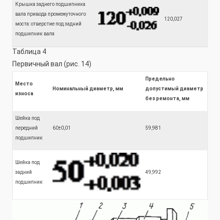
Крышка заднего подшипника
вала привода промежуточного
120,027
моста: отверстие под задний
подшипник вала
Таблица 4
Первичный вал (рис. 14)
Предельно
Место
Номинальный диаметр, мм
допустимый диаметр
износа
без ремонта, мм
Шейка под
передний
60±0,01
59,981
подшипник
Шейка под
задний
49,992
подшипник