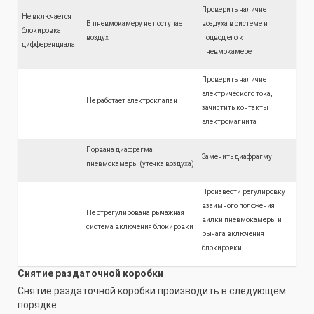
Проверить наличие
Не включается
В пневмокамеру не поступает
воздуха в системе и
блокировка
воздух
подвод его к
дифференциала
пневмокамере
Проверить наличие
электрического тока,
Не работает электроклапан
зачистить контакты
электромагнита
Порвана диафрагма
Заменить диафрагму
пневмокамеры (утечка воздуха)
Произвести регулировку
взаимного положения
Не отрегулирована рычажная
вилки пневмокамеры и
система включения блокировки
рычага включения
блокировки
Снятие раздаточной коробки
Снятие раздаточной коробки производить в следующем
порядке: