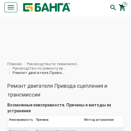
0


Кнопка
меню
ПОИСК
Главная
Руководства по техническому обслуживанию и ремонту автомобилей КрАЗ
Руководство по ремонту автомобиля КрАЗ 250
Ремонт двигателя Привода сцепления и трансмиссии КрАЗ-250
Ремонт двигателя Привода сцепления и
трансмиссии
Возможные неисправности. Причины и методы их
устранения
Неисправность
Причина
Метод устранения