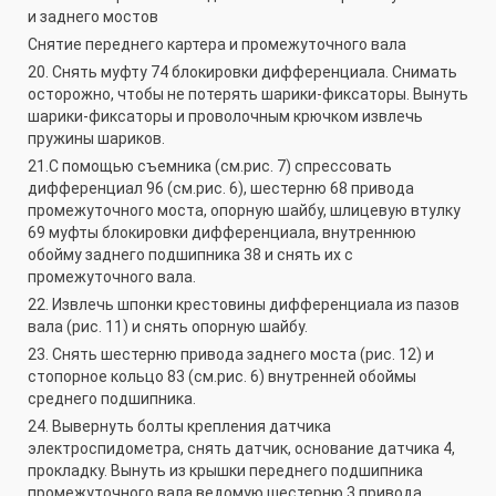
и заднего мостов
Снятие переднего картера и промежуточного вала
20. Снять муфту 74 блокировки дифференциала. Снимать
осторожно, чтобы не потерять шарики-фиксаторы. Вынуть
шарики-фиксаторы и проволочным крючком извлечь
пружины шариков.
21.С помощью съемника (см.рис. 7) спрессовать
дифференциал 96 (см.рис. 6), шестерню 68 привода
промежуточного моста, опорную шайбу, шлицевую втулку
69 муфты блокировки дифференциала, внутреннюю
обойму заднего подшипника 38 и снять их с
промежуточного вала.
22. Извлечь шпонки крестовины дифференциала из пазов
вала (рис. 11) и снять опорную шайбу.
23. Снять шестерню привода заднего моста (рис. 12) и
стопорное кольцо 83 (см.рис. 6) внутренней обоймы
среднего подшипника.
24. Вывернуть болты крепления датчика
электроспидометра, снять датчик, основание датчика 4,
прокладку. Вынуть из крышки переднего подшипника
промежуточного вала ведомую шестерню 3 привода