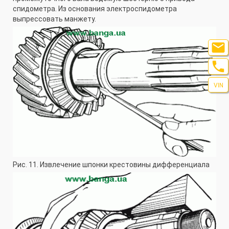
спидометра. Из основания электроспидометра
выпрессовать манжету.


VIN
Рис. 11. Извлечение шпонки крестовины дифференциала