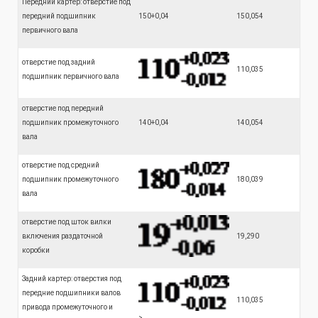
Передний картер: отверстие под
передний подшипник
150+0,04
150,054
первичного вала
отверстие под задний
110,035
подшипник первичного вала
отверстие под передний
подшипник промежуточного
140+0,04
140,054
вала
отверстие под средний
подшипник промежуточного
180,039
вала
отверстие под шток вилки
включения раздаточной
19,290
коробки
Задний картер: отверстия под
передние подшипники валов
110,035
привода промежуточного и
>