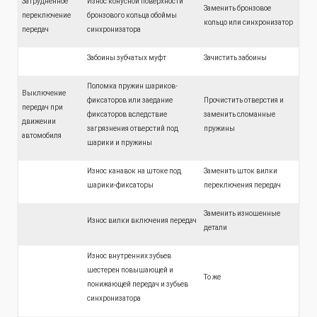
Затрудненное
Износ конусной поверхности
Заменить бронзовое
переключение
бронзового кольца обоймы
кольцо или синхронизатор
передач
синхронизатора
Забоины зубчатых муфт
Зачистить забоины
Поломка пружин шариков-
Выключение
фиксаторов или заедание
Прочистить отверстия и
передач при
фиксаторов вследствие
заменить сломанные
движении
загрязнения отверстий под
пружины
автомобиля
шарики и пружины
Износ канавок на штоке под
Заменить шток вилки
шарики-фиксаторы
переключения передач
Заменить изношенные
Износ вилки включения передач
детали
Износ внутренних зубьев
шестерен повышающей и
То же
понижающей передач и зубьев
синхронизатора