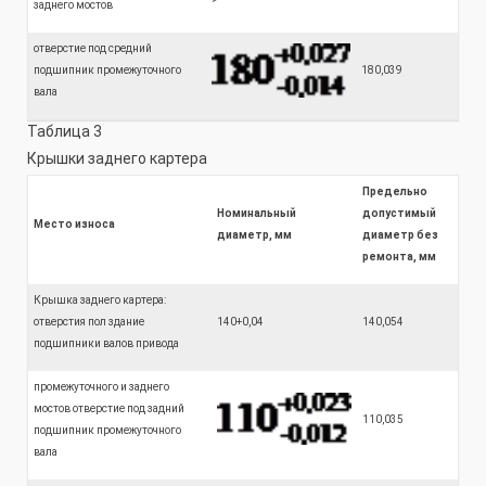
заднего мостов
отверстие под средний
подшипник промежуточного
180,039
вала
Таблица 3
Крышки заднего картера
Предельно
Номинальный
допустимый
Место износа
диаметр, мм
диаметр без
ремонта, мм
Крышка заднего картера:
отверстия пол здание
140+0,04
140,054
подшипники валов привода
промежуточного и заднего
мостов отверстие под задний
110,035
подшипник промежуточного
вала