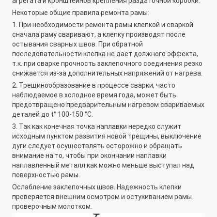
агрегата и кронштейнов крепления раздаточной коробки.
Некоторые общие правила ремонта рамы:
1. При необходимости ремонта рамы клепкой и сваркой
сначала раму сваривают, а клепку производят после
остывания сварных швов. При обратной
последовательности клепка не дает должного эффекта,
т.к. при сварке прочность заклепочного соединения резко
снижается из-за дополнительных напряжений от нагрева.
2. Трещинообразование в процессе сварки, часто
наблюдаемое в холодное время года, может быть
предотвращено предварительным нагревом свариваемых
деталей до t° 100-150 °С.
3. Так как конечная точка наплавки нередко служит
исходным пунктом развития новой трещины, выключение
дуги следует осуществлять осторожно и обращать
внимание на то, чтобы при окончании наплавки
наплавленный металл как можно меньше выступал над
поверхностью рамы.
Ослабление заклепочных швов. Надежность клепки
проверяется внешним осмотром и остукиванием рамы
проверочным молотком.