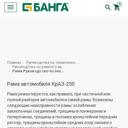
0


Кнопка
меню
ПОИСК
Главная
Руководства по техническому обслуживанию и ремонту автомобилей КрАЗ
Руководство по ремонту автомобиля КрАЗ 250
Рама Руководство по эксплуатации КрАЗ-250
Рама автомобиля КрАЗ-250
Рама ремонтируется, как правило, при частичной или
полной разборке автомобиля и самой рамы. Возможны
следующие неисправности рамы: ослабление
заклепочных соединений, трещины в лонжеронах и
поперечинах, трещины и поломка кронштейнов передних
рессор, трещины кронштейнов средних опор силового