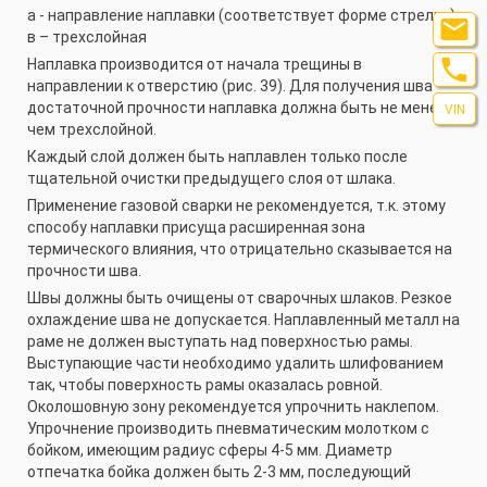
а - направление наплавки (соответствует форме стрелки);

в – трехслойная

Наплавка производится от начала трещины в
направлении к отверстию (рис. 39). Для получения шва
достаточной прочности наплавка должна быть не менее
VIN
чем трехслойной.
Каждый слой должен быть наплавлен только после
тщательной очистки предыдущего слоя от шлака.
Применение газовой сварки не рекомендуется, т.к. этому
способу наплавки присуща расширенная зона
термического влияния, что отрицательно сказывается на
прочности шва.
Швы должны быть очищены от сварочных шлаков. Резкое
охлаждение шва не допускается. Наплавленный металл на
раме не должен выступать над поверхностью рамы.
Выступающие части необходимо удалить шлифованием
так, чтобы поверхность рамы оказалась ровной.
Околошовную зону рекомендуется упрочнить наклепом.
Упрочнение производить пневматическим молотком с
бойком, имеющим радиус сферы 4-5 мм. Диаметр
отпечатка бойка должен быть 2-3 мм, последующий