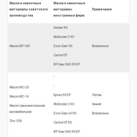
Масла и смазочные
Масла и смазочные
материалы советского
материалы
Примечание
производства
иностранных фирм
Dentax 90
Mobilube С-90
Масло МТ-16П
Esso Gear 90
Всесезонно
Castrol ST
BP Gear SAE-90 EP
-
-
Масло МС-20
Spirax 90 EP
Летом
Масло МС-14
Mobilube С-90
Зимой
Масло трансмиссионное
автомобильное
Esso Gear oil 90
Всесезонно
ТАп-15В
Castrol ST 90
BP Gear SAE-90 EP