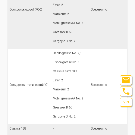
Estan 2
Солидол жировой УС-2
Всесезонно
Maroleum 2
Mobil grease АА No. 2
Greasrex D 60
Gargoyle B No. 2
Unedo grease No. 2,3
Livona grease No. 3
Chassis cazar К2

Estan 2
Солидол синтетический "С"
Всесезонно

Maroleum 2
Mobil grease АА No. 2
VIN
Greasrex D 60
Gargoyle B No. 2
Смазка 158
-
Всесезонно