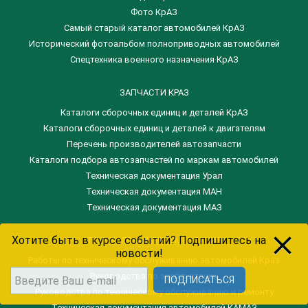
Фото КрАЗ
Самый старый каталог автомобилей КрАЗ
Исторический фотоальбом полноприводных автомобилей
Спецтехника военного назначения КрАЗ
ЗАПЧАСТИ КРАЗ
Каталоги сборочных единиц и деталей КрАЗ
​Каталоги сборочных единиц и деталей к двигателям
Перечень производителей автозапчасти
Каталоги подбора автозапчастей по маркам автомобилей
Техническая документация Урал
Техническая документация МАН
Техническая документация МАЗ
clear
Хотите быть в курсе событий? Подпишитесь на
ТЕХНИЧЕСКАЯ ДОКУМЕНТАЦИЯ
новости!
Работы по техническому обслуживанию автомобилей Краз
Руководства по эксплуатации
ПОДПИСАТЬСЯ
Руководства по техническому обслуживанию и ремонту
Техническая документация автомобилей КАМАЗ