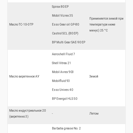
Spirax 80 EP
Mobil Vizrex 35
Применяется зимой при
Масло ТС-10-0 TP
Esso Gear oil GP-80
температуре ниже
минус) 25 °С
Castrol SCL (80 EP)
BP Multi Gear SAE-90 EP
Aeroshell Fluid 7
Shell Vitrea 21
Mobil Avrex 903
Масло веретенное АУ
Зимой
Mobilfluid 93
Esso Unives 40
BP Energol HLS 50
Масло индустриальное 20
-
Летом
(веретенно 3)
Barbatia grease No. 2