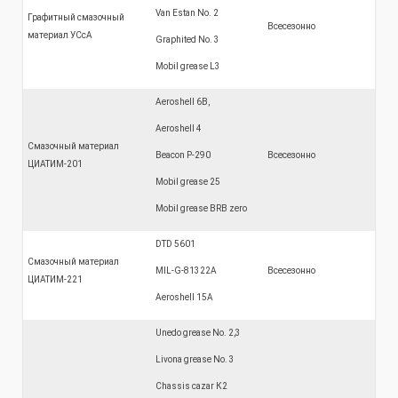
Van Estan No. 2
Графитный смазочный
Всесезонно
материал УСсА
Graphited No. 3
Mobil grease L3
Aeroshell 6B,
Aeroshell 4
Смазочный материал
Beacon P-290
Всесезонно
ЦИАТИМ-201
Mobil grease 25
Mobil grease BRB zero
DTD 5601
Смазочный материал
MIL-G-81322А
Всесезонно
ЦИАТИМ-221
Aeroshell 15А
Unedo grease No. 2,3
Livona grease No. 3
Chassis cazar К2