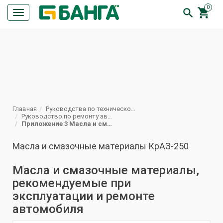
0


Кнопка
меню
ПОИСК
Главная
Руководства по техническому обслуживанию и ремонту автомобилей КрАЗ
Руководство по ремонту автомобиля КрАЗ 250
Приложение 3 Масла и смазочные материалы КрАЗ-250
Масла и смазочные материалы КрАЗ-250
Масла и смазочные материалы,
рекомендуемые при
эксплуатации и ремонте
автомобиля