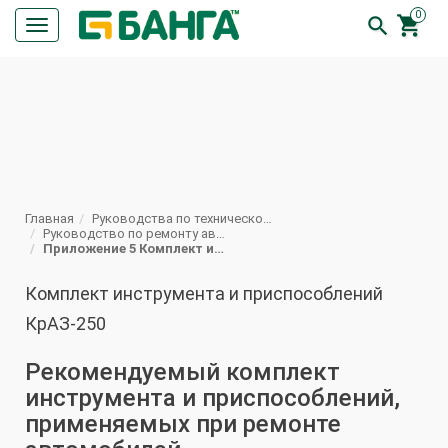
0


Кнопка
меню
ПОИСК
Главная
Руководства по техническому обслуживанию и ремонту автомобилей КрАЗ
Руководство по ремонту автомобиля КрАЗ 250
Приложение 5 Комплект инструмента и приспособлений КрАЗ-250
Комплект инструмента и приспособлений
КрАЗ-250
Рекомендуемый комплект
инструмента и приспособлений,
применяемых при ремонте